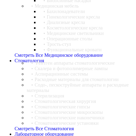
Биопсийные насадки
Медицинская мебель
Бахилонадеватели
Гинекологические кресла
Диализные кресла
Косметологические кресла
Медицинские светильники
Операционные столы
Трость-стул
Функциональные кровати
Смотреть Все Медицинское оборудование
Стоматология
Рентген аппараты стоматологические
Cкалера и фотополимерные лампы
Аспирационные системы
Расходные материалы для стоматологии
Содо-, пескоструйные аппараты и расходные
материалы
Стерилизация
Стоматологическая хирургия
Стоматологические гипсы
Стоматологические микроскопы
Стоматологические наконечники
Стоматологические установки
Смотреть Все Стоматология
Лабораторное оборудование