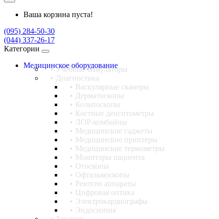
Ваша корзина пуста!
(095) 284-50-30
(044) 337-26-17
Категории
Медицинское оборудование
Учебные симуляторы
Диагностика
Васкулярные сканеры
Дерматоскопы
Кольпоскопы
Костные денситометры
ЛОР-комбайны
Медицинские гаджеты
Медицинские принтеры
Медицинские термометры
Мониторы пациента
Отоскопы
Офтальмоскопы
Рентген аппараты
Цифровая оптика
Электрокардиографы
Эндоскопия
Терапия