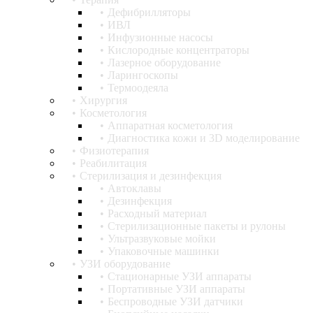
Дефибрилляторы
ИВЛ
Инфузионные насосы
Кислородные концентраторы
Лазерное оборудование
Ларингоскопы
Термоодеяла
Хирургия
Косметология
Аппаратная косметология
Диагностика кожи и 3D моделирование
Физиотерапия
Реабилитация
Стерилизация и дезинфекция
Автоклавы
Дезинфекция
Расходный материал
Стерилизационные пакеты и рулоны
Ультразвуковые мойки
Упаковочные машинки
УЗИ оборудование
Стационарные УЗИ аппараты
Портативные УЗИ аппараты
Беспроводные УЗИ датчики