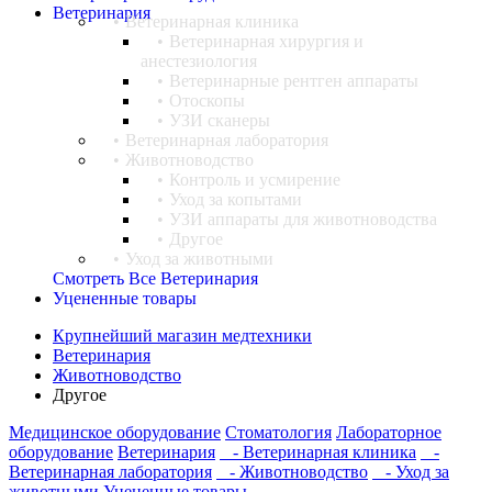
Ветеринария
Ветеринарная клиника
Ветеринарная хирургия и
анестезиология
Ветеринарные рентген аппараты
Отоскопы
УЗИ сканеры
Ветеринарная лаборатория
Животноводство
Контроль и усмирение
Уход за копытами
УЗИ аппараты для животноводства
Другое
Уход за животными
Смотреть Все Ветеринария
Уцененные товары
Крупнейший магазин медтехники
Ветеринария
Животноводство
Другое
Медицинское оборудование
Стоматология
Лабораторное
оборудование
Ветеринария
- Ветеринарная клиника
-
Ветеринарная лаборатория
- Животноводство
- Уход за
животными
Уцененные товары