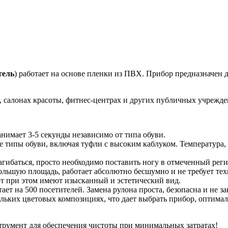
тель
) работает на основе пленки из ПВХ. Прибор предназначен
, салонах красоты, фитнес-центрах и других публичных учрежде
нимает 3-5 секунды независимо от типа обуви.
е типы обуви, включая туфли с высоким каблуком. Температура,
гибаться, просто необходимо поставить ногу в отмеченный рег
ольшую площадь, работает абсолютно бесшумно и не требует те
ют при этом имеют изысканный и эстетический вид.
ет на 500 посетителей. Замена рулона проста, безопасна и не з
льких цветовых композициях, что дает выбрать прибор, оптима
струмент для обеспечения чистоты при минимальных затратах!