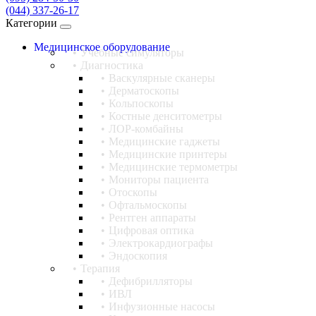
(044) 337-26-17
Категории
Медицинское оборудование
Учебные симуляторы
Диагностика
Васкулярные сканеры
Дерматоскопы
Кольпоскопы
Костные денситометры
ЛОР-комбайны
Медицинские гаджеты
Медицинские принтеры
Медицинские термометры
Мониторы пациента
Отоскопы
Офтальмоскопы
Рентген аппараты
Цифровая оптика
Электрокардиографы
Эндоскопия
Терапия
Дефибрилляторы
ИВЛ
Инфузионные насосы