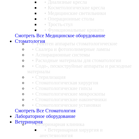
Диализные кресла
Косметологические кресла
Медицинские светильники
Операционные столы
Трость-стул
Функциональные кровати
Смотреть Все Медицинское оборудование
Стоматология
Рентген аппараты стоматологические
Cкалера и фотополимерные лампы
Аспирационные системы
Расходные материалы для стоматологии
Содо-, пескоструйные аппараты и расходные
материалы
Стерилизация
Стоматологическая хирургия
Стоматологические гипсы
Стоматологические микроскопы
Стоматологические наконечники
Стоматологические установки
Смотреть Все Стоматология
Лабораторное оборудование
Ветеринария
Ветеринарная клиника
Ветеринарная хирургия и
анестезиология