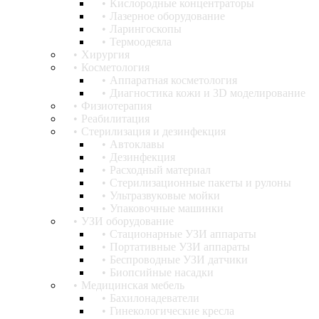
Кислородные концентраторы
Лазерное оборудование
Ларингоскопы
Термоодеяла
Хирургия
Косметология
Аппаратная косметология
Диагностика кожи и 3D моделирование
Физиотерапия
Реабилитация
Стерилизация и дезинфекция
Автоклавы
Дезинфекция
Расходный материал
Стерилизационные пакеты и рулоны
Ультразвуковые мойки
Упаковочные машинки
УЗИ оборудование
Стационарные УЗИ аппараты
Портативные УЗИ аппараты
Беспроводные УЗИ датчики
Биопсийные насадки
Медицинская мебель
Бахилонадеватели
Гинекологические кресла