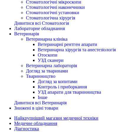
Стоматологічні мікроскопи
Стоматологічні наконечники
Стоматологічні установки
Стоматологічна хірургія
Дивитися всі Стоматологія
Лабораторне обладнання
Ветеринарія
Ветеринарна клініка
Ветеринарні рентген апарати
Ветеринарна хірургія та анестезіологія
Отоскопи
УЗД сканери
Ветеринарна лабораторія
Догляд за тваринами
Тваринництво
Догляд за копитами
Контроль і приборкання
УЗД апарати для тваринництва
Інше
Дивитися всі Ветеринарія
Знижені в ціні товари
Найкрупніший магазин медичної техніки
Медичне обладнання
Діагностика