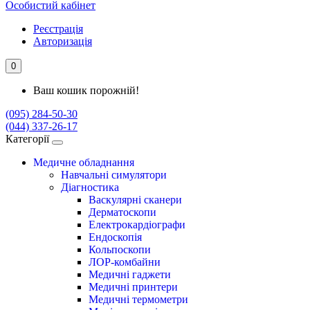
Особистий кабінет
Реєстрація
Авторизація
0
Ваш кошик порожній!
(095) 284-50-30
(044) 337-26-17
Категорії
Медичне обладнання
Навчальні симулятори
Діагностика
Васкулярні сканери
Дерматоскопи
Електрокардіографи
Ендоскопія
Кольпоскопи
ЛОР-комбайни
Медичні гаджети
Медичні принтери
Медичні термометри