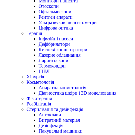
Монітори пацієнта
Отоскопи
Офтальмоскопи
Рентген апарати
Ультразвукові денситометри
Цифрова оптика
Терапія
Інфузійні насоси
Дефібрилятори
Кисневі концентратори
Лазерне обладнання
Ларингоскопи
Термоковдри
ШВЛ
Хірургія
Косметологія
Апаратна косметологія
Діагностика шкіри і 3D моделювання
Фізіотерапія
Реабілітація
Стерилізація та дезінфекція
Автоклави
Витратний матеріал
Дезінфекція
Пакувальні машинки