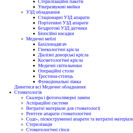
Стерилізаційні пакети
Ультразвукові мийки
УЗД обладнання
Стаціонарні УЗД апарати
Портативні УЗД апарати
Бездротові УЗД датчики
Біопсійні насадки
Медичні меблі
Бахілонадягач
Гінекологічні крісла
Діалізні донорські крісла
Косметологічні крісла
Медичні світильники
Операційні столи
Тростина-стілець
Функціональні ліжка
Дивитися всі Медичне обладнання
Стоматологія
Cкалера і фотополімерні лампи
Аспіраційні системи
Витратні матеріали для стоматології
Рентген апарати стоматологічні
Содо-, піскоструминні апарати та витратні матеріал
Стерилізація
Стоматологічні гіпси