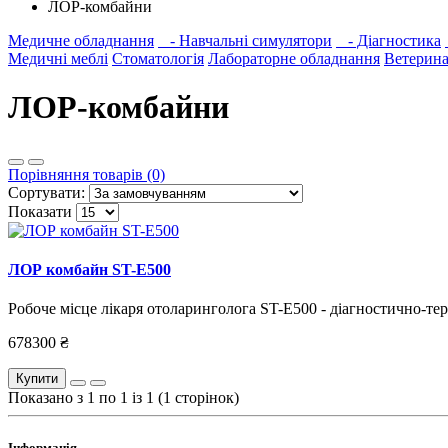
ЛОР-комбайни
Медичне обладнання
- Навчальні симулятори
- Діагностика
Медичні меблі
Стоматологія
Лабораторне обладнання
Ветерина
ЛОР-комбайни
Порівняння товарів (0)
Сортувати:
Показати
ЛОР комбайн ST-E500
Робоче місце лікаря отоларинголога ST-E500 - діагностично-те
678300 ₴
Купити
Показано з 1 по 1 із 1 (1 сторінок)
Інформація