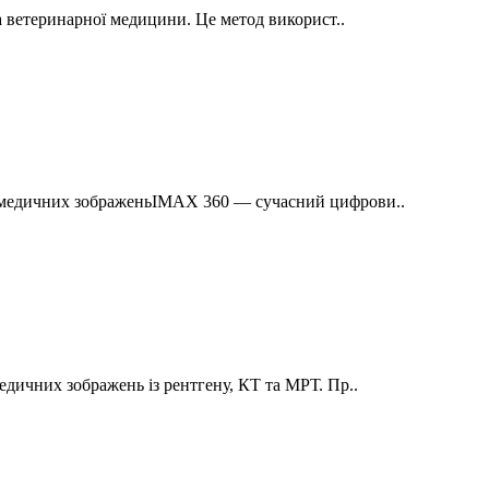
 ветеринарної медицини. Це метод використ..
медичних зображеньIMAX 360 — сучасний цифрови..
ичних зображень із рентгену, КТ та МРТ. Пр..