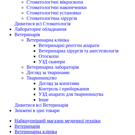
Стоматологічні мікроскопи
Стоматологічні наконечники
Стоматологічні установки
Стоматологічна хірургія
Дивитися всі Стоматологія
Лабораторне обладнання
Ветеринарія
Ветеринарна клініка
Ветеринарні рентген апарати
Ветеринарна хірургія та анестезіологія
Отоскопи
УЗД сканери
Ветеринарна лабораторія
Догляд за тваринами
Тваринництво
Догляд за копитами
Контроль і приборкання
УЗД апарати для тваринництва
Інше
Дивитися всі Ветеринарія
Знижені в ціні товари
Найкрупніший магазин медичної техніки
Ветеринарія
Ветеринарна клініка