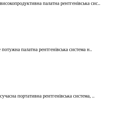
исокопродуктивна палатна рентгенівська сис..
 потужна палатна рентгенівська система н..
учасна портативна рентгенівська система, ..