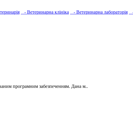
теринарія
- Ветеринарна клініка
- Ветеринарна лабораторія
-
зованим програмним забезпеченням. Дана м..