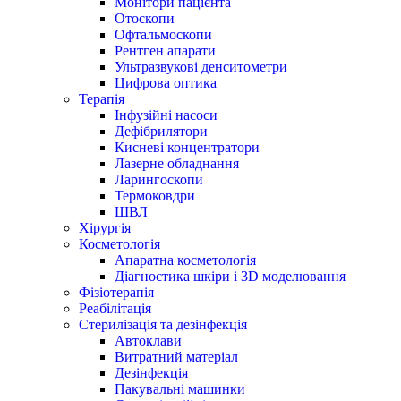
Монітори пацієнта
Отоскопи
Офтальмоскопи
Рентген апарати
Ультразвукові денситометри
Цифрова оптика
Терапія
Інфузійні насоси
Дефібрилятори
Кисневі концентратори
Лазерне обладнання
Ларингоскопи
Термоковдри
ШВЛ
Хірургія
Косметологія
Апаратна косметологія
Діагностика шкіри і 3D моделювання
Фізіотерапія
Реабілітація
Стерилізація та дезінфекція
Автоклави
Витратний матеріал
Дезінфекція
Пакувальні машинки