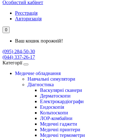
Особистий кабінет
Реєстрація
Авторизація
0
Ваш кошик порожній!
(095) 284-50-30
(044) 337-26-17
Категорії
Медичне обладнання
Навчальні симулятори
Діагностика
Васкулярні сканери
Дерматоскопи
Електрокардіографи
Ендоскопія
Кольпоскопи
ЛОР-комбайни
Медичні гаджети
Медичні принтери
Медичні термометри