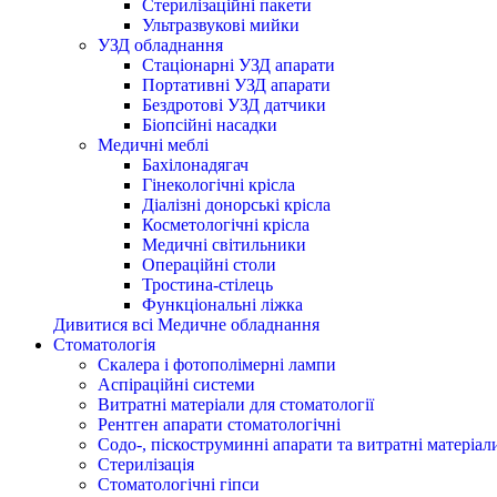
Стерилізаційні пакети
Ультразвукові мийки
УЗД обладнання
Стаціонарні УЗД апарати
Портативні УЗД апарати
Бездротові УЗД датчики
Біопсійні насадки
Медичні меблі
Бахілонадягач
Гінекологічні крісла
Діалізні донорські крісла
Косметологічні крісла
Медичні світильники
Операційні столи
Тростина-стілець
Функціональні ліжка
Дивитися всі Медичне обладнання
Стоматологія
Cкалера і фотополімерні лампи
Аспіраційні системи
Витратні матеріали для стоматології
Рентген апарати стоматологічні
Содо-, піскоструминні апарати та витратні матеріал
Стерилізація
Стоматологічні гіпси