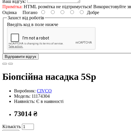
Ваш відгук:
Примітка:
HTML розмітка не підтримується! Використовуйте зв
Оцінка
Погано
Добре
Захист від роботів
Введіть код в поле нижче
Відправити відгук
Біопсійна насадка 5Sp
Виробник:
CIVCO
Модель:
11174304
Наявність: Є в наявності
73014 ₴
Кількість