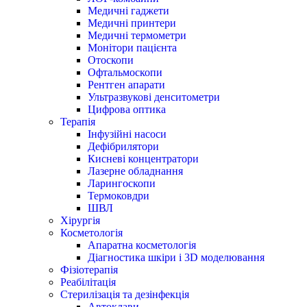
Медичні гаджети
Медичні принтери
Медичні термометри
Монітори пацієнта
Отоскопи
Офтальмоскопи
Рентген апарати
Ультразвукові денситометри
Цифрова оптика
Терапія
Інфузійні насоси
Дефібрилятори
Кисневі концентратори
Лазерне обладнання
Ларингоскопи
Термоковдри
ШВЛ
Хірургія
Косметологія
Апаратна косметологія
Діагностика шкіри і 3D моделювання
Фізіотерапія
Реабілітація
Стерилізація та дезінфекція
Автоклави