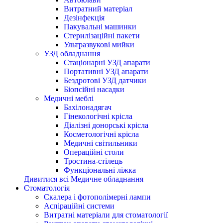
Витратний матеріал
Дезінфекція
Пакувальні машинки
Стерилізаційні пакети
Ультразвукові мийки
УЗД обладнання
Стаціонарні УЗД апарати
Портативні УЗД апарати
Бездротові УЗД датчики
Біопсійні насадки
Медичні меблі
Бахілонадягач
Гінекологічні крісла
Діалізні донорські крісла
Косметологічні крісла
Медичні світильники
Операційні столи
Тростина-стілець
Функціональні ліжка
Дивитися всі Медичне обладнання
Стоматологія
Cкалера і фотополімерні лампи
Аспіраційні системи
Витратні матеріали для стоматології