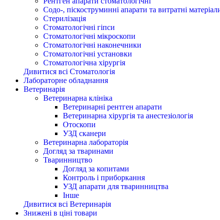
Рентген апарати стоматологічні
Содо-, піскоструминні апарати та витратні матеріал
Стерилізація
Стоматологічні гіпси
Стоматологічні мікроскопи
Стоматологічні наконечники
Стоматологічні установки
Стоматологічна хірургія
Дивитися всі Стоматологія
Лабораторне обладнання
Ветеринарія
Ветеринарна клініка
Ветеринарні рентген апарати
Ветеринарна хірургія та анестезіологія
Отоскопи
УЗД сканери
Ветеринарна лабораторія
Догляд за тваринами
Тваринництво
Догляд за копитами
Контроль і приборкання
УЗД апарати для тваринництва
Інше
Дивитися всі Ветеринарія
Знижені в ціні товари