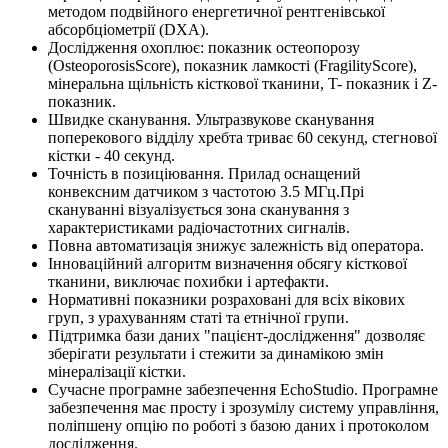
методом подвійного енергетичної рентгенівської
абсорбціометрії (DXA).
Дослідження охоплює: показник остеопорозу
(OsteoporosisScore), показник ламкості (FragilityScore),
мінеральна щільність кісткової тканини, T- показник і Z-
показник.
Швидке сканування. Ультразвукове сканування
поперекового відділу хребта триває 60 секунд, стегнової
кістки - 40 секунд.
Точність в позиціювання. Прилад оснащений
конвексним датчиком з частотою 3.5 МГц.Прі
скануванні візуалізується зона сканування з
характеристиками радіочастотних сигналів.
Повна автоматизація знижує залежність від оператора.
Інноваційний алгоритм визначення обсягу кісткової
тканини, виключає похибки і артефакти.
Нормативні показники розраховані для всіх вікових
груп, з урахуванням статі та етнічної групи.
Підтримка бази даних "пацієнт-дослідження" дозволяє
зберігати результати і стежити за динамікою змін
мінералізації кістки.
Сучасне програмне забезпечення EchoStudio. Програмне
забезпечення має просту і зрозумілу систему управління,
поліпшену опцію по роботі з базою даних і протоколом
дослідження.