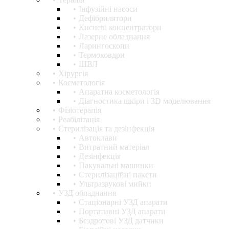
Інфузійні насоси
Дефібрилятори
Кисневі концентратори
Лазерне обладнання
Ларингоскопи
Термоковдри
ШВЛ
Хірургія
Косметологія
Апаратна косметологія
Діагностика шкіри і 3D моделювання
Фізіотерапія
Реабілітація
Стерилізація та дезінфекція
Автоклави
Витратний матеріал
Дезінфекція
Пакувальні машинки
Стерилізаційні пакети
Ультразвукові мийки
УЗД обладнання
Стаціонарні УЗД апарати
Портативні УЗД апарати
Бездротові УЗД датчики