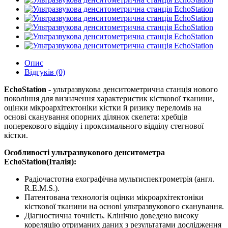
Опис
Відгуків (0)
EchoStation
- ультразвукова денситометрична станція нового
покоління для визначення характеристик кісткової тканини,
оцінки мікроархітектоніки кістки й ризику переломів на
основі сканування опорних ділянок скелета: хребців
поперекового відділу і проксимального відділу стегнової
кістки.
Особливості ультразвукового денситометра
EchoStation(Італія):
Радіочастотна ехографічна мультиспектрометрія (англ.
R.E.M.S.).
Патентована технологія оцінки мікроархітектоніки
кісткової тканини на основі ультразвукового сканування.
Діагностична точність. Клінічно доведено високу
кореляцію отриманих даних з результатами дослідження