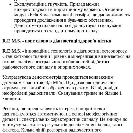
Експлуатаційна гнучкість. Прилад можна
використовувати в портативному варіанті. Основний
модуль EchoS має компактні розміри, що дає можливість
проводити дослідження в будь-яких обставинах.
Денситометр підключається до ноутбука і сканування
проводиться по стандартному протоколу.
R.E.M.S. - нове слово в діагностиці здоров'я кістки.
R.E.M.S.
- інноваційна технологія в діагностиці остеопорозу.
Стан кісткової тканини і рівень її мінералізації визначається на
основі аналізу спектральних особливостей відбитого
радіочастотного сигналу в опорних точках.
Ультразвукова денситометрія проводиться конвексним
датчиком з частотою 3,5 МГц., Що дозволяє одночасно
отримувати звичайні зображення в режимі B і відповідні
необроблені радіосигнали. Сканування триває не більше 1
хвилини.
Регіони, що представляють інтерес, і опорні точки
ідентифікуються автоматично, на основі морфологічних
деталей і спектральних характеристик сигналу. Це знижує до
мінімуму залежність результатів дослідження від людського
фактора. Кілька ліній розгортки радіочастотного