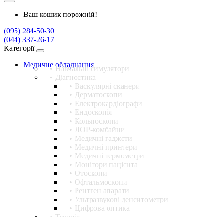
Ваш кошик порожній!
(095) 284-50-30
(044) 337-26-17
Категорії
Медичне обладнання
Навчальні симулятори
Діагностика
Васкулярні сканери
Дерматоскопи
Електрокардіографи
Ендоскопія
Кольпоскопи
ЛОР-комбайни
Медичні гаджети
Медичні принтери
Медичні термометри
Монітори пацієнта
Отоскопи
Офтальмоскопи
Рентген апарати
Ультразвукові денситометри
Цифрова оптика
Терапія