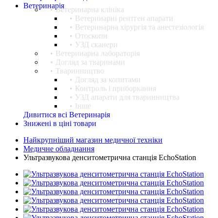
Ветеринарія
Ветеринарна клініка
Ветеринарні рентген апарати
Ветеринарна хірургія та анестезіологія
Отоскопи
УЗД сканери
Ветеринарна лабораторія
Догляд за тваринами
Тваринництво
Догляд за копитами
Контроль і приборкання
УЗД апарати для тваринництва
Інше
Дивитися всі Ветеринарія
Знижені в ціні товари
Найкрупніший магазин медичної техніки
Медичне обладнання
Ультразвукова денситометрична станція EchoStation