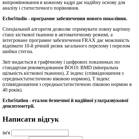
випромінювання в кожному кадрі дає надійну основу для
аналізу і статистичного порівняння.
EchoStudio - програмне забезпечення нового покоління.
Спеціальний алгоритм дозволяє отримувати повну картину
стану кісткової тканини в автоматичному режимі, а
інтегроване програмне забезпечення FRAX дає можливість
віднімати 10-й річний ризик загального перелому і перелом
шийки стегна.
Звіт видається в графічному і цифрових показниках по
стандартам рекомендованим ВООЗ: BMD (мінеральна
щільність кісткової тканини), Z індекс (співвідношення з
середньостатистичною віковою нормою), T індекс
(співвідношення з середньостатистичною піковою нормою в
40 років).
EchoStation - еталон безпечної й надійної ультразвукової
денситометрії.
Написати відгук
ім'я