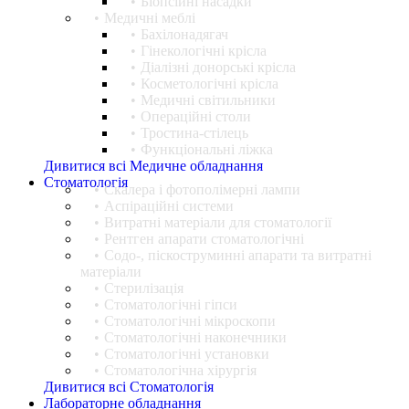
Біопсійні насадки
Медичні меблі
Бахілонадягач
Гінекологічні крісла
Діалізні донорські крісла
Косметологічні крісла
Медичні світильники
Операційні столи
Тростина-стілець
Функціональні ліжка
Дивитися всі Медичне обладнання
Стоматологія
Cкалера і фотополімерні лампи
Аспіраційні системи
Витратні матеріали для стоматології
Рентген апарати стоматологічні
Содо-, піскоструминні апарати та витратні
матеріали
Стерилізація
Стоматологічні гіпси
Стоматологічні мікроскопи
Стоматологічні наконечники
Стоматологічні установки
Стоматологічна хірургія
Дивитися всі Стоматологія
Лабораторне обладнання