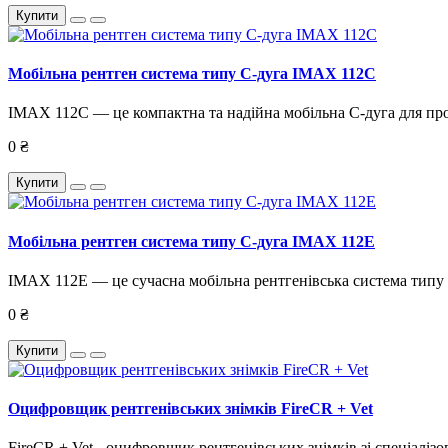
Купити
Мобільна рентген система типу С-дуга IMAX 112C
IMAX 112C — це компактна та надійна мобільна С-дуга для пров
0 ₴
Купити
Мобільна рентген система типу С-дуга IMAX 112E
IMAX 112E — це сучасна мобільна рентгенівська система типу С
0 ₴
Купити
Оцифровщик рентгенівських знімків FireCR + Vet
FireCR + Vet - оцифровщик рентгенівських знімків зі спеціалі