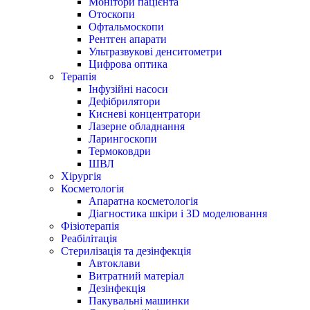
Монітори пацієнта
Отоскопи
Офтальмоскопи
Рентген апарати
Ультразвукові денситометри
Цифрова оптика
Терапія
Інфузійні насоси
Дефібрилятори
Кисневі концентратори
Лазерне обладнання
Ларингоскопи
Термоковдри
ШВЛ
Хірургія
Косметологія
Апаратна косметологія
Діагностика шкіри і 3D моделювання
Фізіотерапія
Реабілітація
Стерилізація та дезінфекція
Автоклави
Витратний матеріал
Дезінфекція
Пакувальні машинки