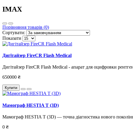
IMAX
Порівняння товарів (0)
Сортувати:
Показати
Дигітайзер FireCR Flash Medical
Дигітайзер FireCR Flash Medical - апарат для оцифровки рентге
650000 ₴
Купити
Мамограф HESTIA T (3D)
Мамограф HESTIA T (3D) — точна діагностика нового поколін
0 ₴