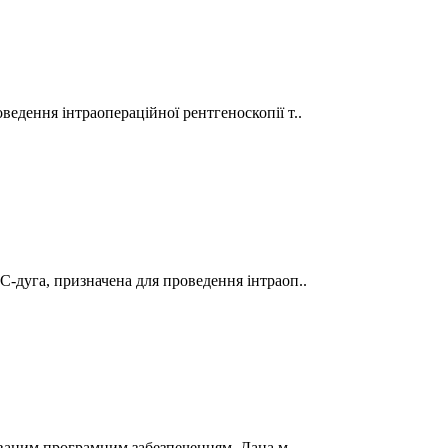
едення інтраопераційної рентгеноскопії т..
-дуга, призначена для проведення інтраоп..
зованим програмним забезпеченням. Дана м..