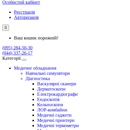
Особистий кабінет
Реєстрація
Авторизація
0
Ваш кошик порожній!
(095) 284-50-30
(044) 337-26-17
Категорії
Медичне обладнання
Навчальні симулятори
Діагностика
Васкулярні сканери
Дерматоскопи
Електрокардіографи
Ендоскопія
Кольпоскопи
ЛОР-комбайни
Медичні гаджети
Медичні принтери
Медичні термометри