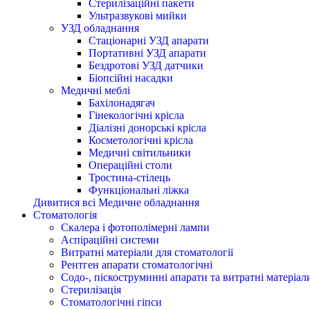
Стерилізаційні пакети
Ультразвукові мийки
УЗД обладнання
Стаціонарні УЗД апарати
Портативні УЗД апарати
Бездротові УЗД датчики
Біопсійні насадки
Медичні меблі
Бахілонадягач
Гінекологічні крісла
Діалізні донорські крісла
Косметологічні крісла
Медичні світильники
Операційні столи
Тростина-стілець
Функціональні ліжка
Дивитися всі Медичне обладнання
Стоматологія
Cкалера і фотополімерні лампи
Аспіраційні системи
Витратні матеріали для стоматології
Рентген апарати стоматологічні
Содо-, піскоструминні апарати та витратні матеріал
Стерилізація
Стоматологічні гіпси