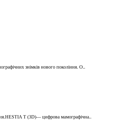
нографічних знімків нового покоління. О..
ня.HESTIA T (3D)— цифрова мамографічна..