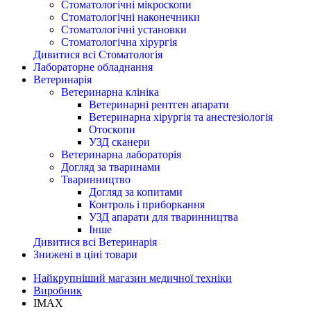
Стоматологічні мікроскопи
Стоматологічні наконечники
Стоматологічні установки
Стоматологічна хірургія
Дивитися всі Стоматологія
Лабораторне обладнання
Ветеринарія
Ветеринарна клініка
Ветеринарні рентген апарати
Ветеринарна хірургія та анестезіологія
Отоскопи
УЗД сканери
Ветеринарна лабораторія
Догляд за тваринами
Тваринництво
Догляд за копитами
Контроль і приборкання
УЗД апарати для тваринництва
Інше
Дивитися всі Ветеринарія
Знижені в ціні товари
Найкрупніший магазин медичної техніки
Виробник
IMAX