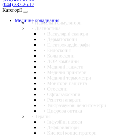
(044) 337-26-17
Категорії
Медичне обладнання
Навчальні симулятори
Діагностика
Васкулярні сканери
Дерматоскопи
Електрокардіографи
Ендоскопія
Кольпоскопи
ЛОР-комбайни
Медичні гаджети
Медичні принтери
Медичні термометри
Монітори пацієнта
Отоскопи
Офтальмоскопи
Рентген апарати
Ультразвукові денситометри
Цифрова оптика
Терапія
Інфузійні насоси
Дефібрилятори
Кисневі концентратори