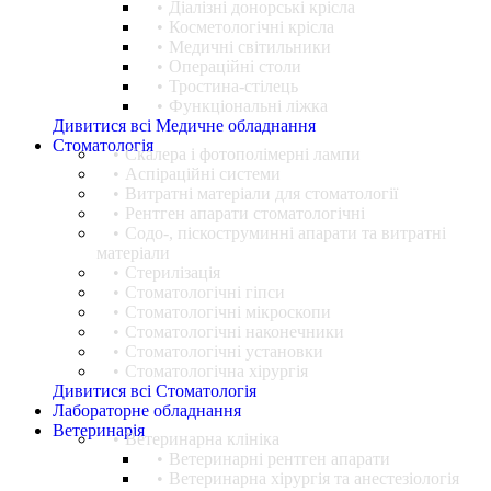
Діалізні донорські крісла
Косметологічні крісла
Медичні світильники
Операційні столи
Тростина-стілець
Функціональні ліжка
Дивитися всі Медичне обладнання
Стоматологія
Cкалера і фотополімерні лампи
Аспіраційні системи
Витратні матеріали для стоматології
Рентген апарати стоматологічні
Содо-, піскоструминні апарати та витратні
матеріали
Стерилізація
Стоматологічні гіпси
Стоматологічні мікроскопи
Стоматологічні наконечники
Стоматологічні установки
Стоматологічна хірургія
Дивитися всі Стоматологія
Лабораторне обладнання
Ветеринарія
Ветеринарна клініка
Ветеринарні рентген апарати
Ветеринарна хірургія та анестезіологія