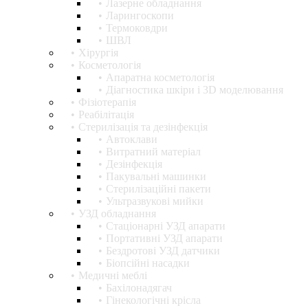
Лазерне обладнання
Ларингоскопи
Термоковдри
ШВЛ
Хірургія
Косметологія
Апаратна косметологія
Діагностика шкіри і 3D моделювання
Фізіотерапія
Реабілітація
Стерилізація та дезінфекція
Автоклави
Витратний матеріал
Дезінфекція
Пакувальні машинки
Стерилізаційні пакети
Ультразвукові мийки
УЗД обладнання
Стаціонарні УЗД апарати
Портативні УЗД апарати
Бездротові УЗД датчики
Біопсійні насадки
Медичні меблі
Бахілонадягач
Гінекологічні крісла