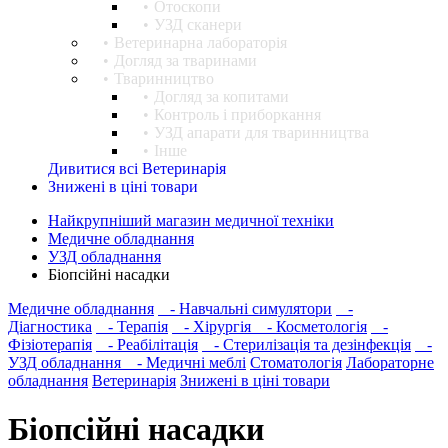
Отоскопи
УЗД сканери
Ветеринарна лабораторія
Догляд за тваринами
Тваринництво
Догляд за копитами
Контроль і приборкання
УЗД апарати для тваринництва
Інше
Дивитися всі Ветеринарія
Знижені в ціні товари
Найкрупніший магазин медичної техніки
Медичне обладнання
УЗД обладнання
Біопсійні насадки
Медичне обладнання
- Навчальні симулятори
-
Діагностика
- Терапія
- Хірургія
- Косметологія
-
Фізіотерапія
- Реабілітація
- Стерилізація та дезінфекція
-
УЗД обладнання
- Медичні меблі
Стоматологія
Лабораторне
обладнання
Ветеринарія
Знижені в ціні товари
Біопсійні насадки