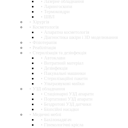
Лазерне обладнання
Ларингоскопи
Термоковдри
ШВЛ
Хірургія
Косметологія
Апаратна косметологія
Діагностика шкіри і 3D моделювання
Фізіотерапія
Реабілітація
Стерилізація та дезінфекція
Автоклави
Витратний матеріал
Дезінфекція
Пакувальні машинки
Стерилізаційні пакети
Ультразвукові мийки
УЗД обладнання
Стаціонарні УЗД апарати
Портативні УЗД апарати
Бездротові УЗД датчики
Біопсійні насадки
Медичні меблі
Бахілонадягач
Гінекологічні крісла