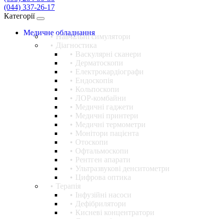
(044) 337-26-17
Категорії
Медичне обладнання
Навчальні симулятори
Діагностика
Васкулярні сканери
Дерматоскопи
Електрокардіографи
Ендоскопія
Кольпоскопи
ЛОР-комбайни
Медичні гаджети
Медичні принтери
Медичні термометри
Монітори пацієнта
Отоскопи
Офтальмоскопи
Рентген апарати
Ультразвукові денситометри
Цифрова оптика
Терапія
Інфузійні насоси
Дефібрилятори
Кисневі концентратори