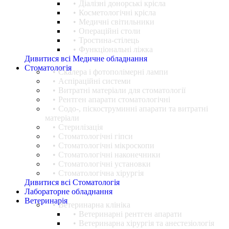
Діалізні донорські крісла
Косметологічні крісла
Медичні світильники
Операційні столи
Тростина-стілець
Функціональні ліжка
Дивитися всі Медичне обладнання
Стоматологія
Cкалера і фотополімерні лампи
Аспіраційні системи
Витратні матеріали для стоматології
Рентген апарати стоматологічні
Содо-, піскоструминні апарати та витратні
матеріали
Стерилізація
Стоматологічні гіпси
Стоматологічні мікроскопи
Стоматологічні наконечники
Стоматологічні установки
Стоматологічна хірургія
Дивитися всі Стоматологія
Лабораторне обладнання
Ветеринарія
Ветеринарна клініка
Ветеринарні рентген апарати
Ветеринарна хірургія та анестезіологія