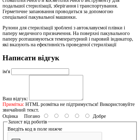
стоматологічного й косметологічного інструменту для
подальшої стерилізації, зберігання і транспортування.
Герметичне запаювання проводиться за допомогою
спеціальної пакувальної машинки.
Рулони для стерилізації зроблені з автоклавуємої плівки і
паперу медичного призначення. На поверхні пакувального
паперу розташовуються температурний і паровий індикатор,
які вказують на ефективність проведеної стерилізації
Написати відгук
ім'я
Ваш відгук:
Примітка:
HTML розмітка не підтримується! Використовуйте
звичайний текст.
Оцінка
Погано
Добре
Захист від роботів
Введіть код в поле нижче