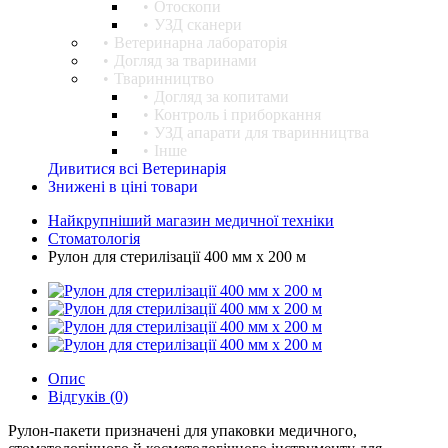
Отоскопи
УЗД сканери
Ветеринарна лабораторія
Догляд за тваринами
Тваринництво
Догляд за копитами
Контроль і приборкання
УЗД апарати для тваринництва
Інше
Дивитися всі Ветеринарія
Знижені в ціні товари
Найкрупніший магазин медичної техніки
Стоматологія
Рулон для стерилізації 400 мм х 200 м
Опис
Відгуків (0)
Рулон-пакети призначені для упаковки медичного,