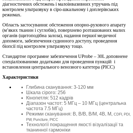
діагностичних обстежень і малоінвазивних утручань під
контролем ультразвуку в сіро-шкальному і доплерівських
режимах.
Область застосування: обстеження опорно-рухового апарату
(м’яких тканин і суглобів), поверхнево розташованих малих
органів (щитоподібна залоза), надання першої медичної
допомоги, забезпечення судинного доступу, проведення
біопсії під контролем ультразвуку тощо.
Стандартне програмне забезпечення
UProbe –
30
L
доповнене
спеціалізованими додатками для проведення пункцій і
встановлення центрального венозного катетера (PICC)
Характеристики
Глибина сканування: 3-120 мм
Шкала сірого: 256
Кінопетля: 512 кадрів
Діапазон частот: 5 МГц – 10 МГц (центральна
частота 7.5 МГц)
Режими сканування: B, B/B, B/M, 4B, M,
CDFI, PDI,
PW, Puncture, PICC
Технології покращення якості візуалізації та
тканинної гармоніки