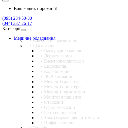
Ваш кошик порожній!
(095) 284-50-30
(044) 337-26-17
Категорії
Медичне обладнання
Навчальні симулятори
Діагностика
Васкулярні сканери
Дерматоскопи
Електрокардіографи
Ендоскопія
Кольпоскопи
ЛОР-комбайни
Медичні гаджети
Медичні принтери
Медичні термометри
Монітори пацієнта
Отоскопи
Офтальмоскопи
Рентген апарати
Ультразвукові денситометри
Цифрова оптика
Терапія