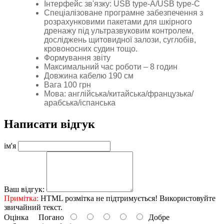
Інтерфейс
зв
'
язку
: USB type-A/USB type-C
Спеціалізоване програмне забезпечення з
розрахунковими пакетами для шкірного
дренажу під ультразвуковим контролем,
досліджень щитовидної залози, суглобів,
кровоносних судин тощо.
Формування звіту
Максимальний час роботи – 8 годин
Довжина кабелю 190 см
Вага 100 грн
Мова: англійська/китайська/французька/
арабська/іспанська
Написати відгук
ім'я
Ваш відгук:
Примітка:
HTML розмітка не підтримується! Використовуйте
звичайний текст.
Оцінка
Погано
Добре