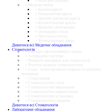
Біопсійні насадки
Медичні меблі
Бахілонадягач
Гінекологічні крісла
Діалізні донорські крісла
Косметологічні крісла
Медичні світильники
Операційні столи
Тростина-стілець
Функціональні ліжка
Дивитися всі Медичне обладнання
Стоматологія
Cкалера і фотополімерні лампи
Аспіраційні системи
Витратні матеріали для стоматології
Рентген апарати стоматологічні
Содо-, піскоструминні апарати та витратні
матеріали
Стерилізація
Стоматологічні гіпси
Стоматологічні мікроскопи
Стоматологічні наконечники
Стоматологічні установки
Стоматологічна хірургія
Дивитися всі Стоматологія
Лабораторне обладнання