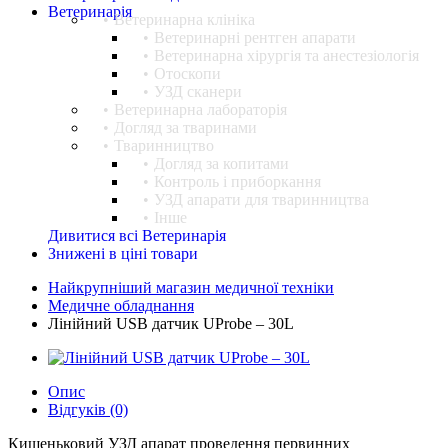
Ветеринарія
Ветеринарна клініка
Ветеринарні рентген апарати
Ветеринарна хірургія та анестезіологія
Отоскопи
УЗД сканери
Ветеринарна лабораторія
Догляд за тваринами
Тваринництво
Догляд за копитами
Контроль і приборкання
УЗД апарати для тваринництва
Інше
Дивитися всі Ветеринарія
Знижені в ціні товари
Найкрупніший магазин медичної техніки
Медичне обладнання
Лінійний USB датчик UProbe – 30L
Опис
Відгуків (0)
Кишеньковий УЗД апарат проведення первинних