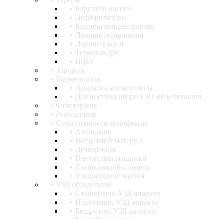
Інфузійні насоси
Дефібрилятори
Кисневі концентратори
Лазерне обладнання
Ларингоскопи
Термоковдри
ШВЛ
Хірургія
Косметологія
Апаратна косметологія
Діагностика шкіри і 3D моделювання
Фізіотерапія
Реабілітація
Стерилізація та дезінфекція
Автоклави
Витратний матеріал
Дезінфекція
Пакувальні машинки
Стерилізаційні пакети
Ультразвукові мийки
УЗД обладнання
Стаціонарні УЗД апарати
Портативні УЗД апарати
Бездротові УЗД датчики