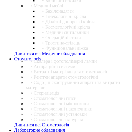
Біопсійні насадки
Медичні меблі
Бахілонадягач
Гінекологічні крісла
Діалізні донорські крісла
Косметологічні крісла
Медичні світильники
Операційні столи
Тростина-стілець
Функціональні ліжка
Дивитися всі Медичне обладнання
Стоматологія
Cкалера і фотополімерні лампи
Аспіраційні системи
Витратні матеріали для стоматології
Рентген апарати стоматологічні
Содо-, піскоструминні апарати та витратні
матеріали
Стерилізація
Стоматологічні гіпси
Стоматологічні мікроскопи
Стоматологічні наконечники
Стоматологічні установки
Стоматологічна хірургія
Дивитися всі Стоматологія
Лабораторне обладнання