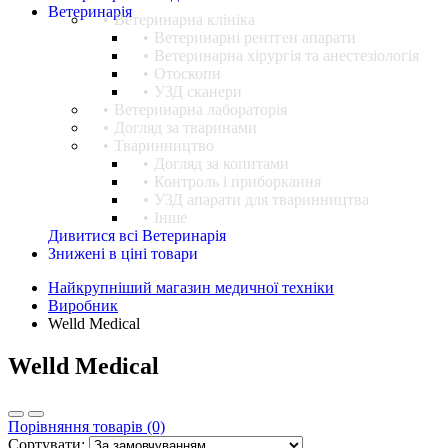
Ветеринарія
Ветеринарна клініка
Ветеринарні рентген апарати
Ветеринарна хірургія та анестезіологія
Отоскопи
УЗД сканери
Ветеринарна лабораторія
Догляд за тваринами
Тваринництво
Догляд за копитами
Контроль і приборкання
УЗД апарати для тваринництва
Інше
Дивитися всі Ветеринарія
Знижені в ціні товари
Найкрупніший магазин медичної техніки
Виробник
Welld Medical
Welld Medical
Порівняння товарів (0)
Сортувати: