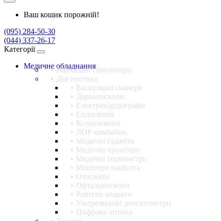
Ваш кошик порожній!
(095) 284-50-30
(044) 337-26-17
Категорії
Медичне обладнання
Навчальні симулятори
Діагностика
Васкулярні сканери
Дерматоскопи
Електрокардіографи
Ендоскопія
Кольпоскопи
ЛОР-комбайни
Медичні гаджети
Медичні принтери
Медичні термометри
Монітори пацієнта
Отоскопи
Офтальмоскопи
Рентген апарати
Ультразвукові денситометри
Цифрова оптика
Терапія