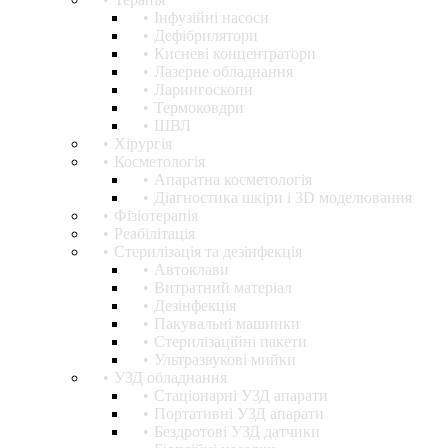
Інфузійні насоси
Дефібрилятори
Кисневі концентратори
Лазерне обладнання
Ларингоскопи
Термоковдри
ШВЛ
Хірургія
Косметологія
Апаратна косметологія
Діагностика шкіри і 3D моделювання
Фізіотерапія
Реабілітація
Стерилізація та дезінфекція
Автоклави
Витратний матеріал
Дезінфекція
Пакувальні машинки
Стерилізаційні пакети
Ультразвукові мийки
УЗД обладнання
Стаціонарні УЗД апарати
Портативні УЗД апарати
Бездротові УЗД датчики